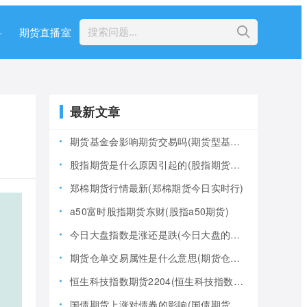
科
期货直播室
最新文章
期货基金会影响期货交易吗(期货型基金风险大吗)
股指期货是什么原因引起的(股指期货产生的原因)
郑棉期货行情最新(郑棉期货今日实时行)
a50富时股指期货东财(股指a50期货)
今日大盘指数是涨还是跌(今日大盘的指数是多少)
期货仓单交易属性是什么意思(期货仓是什么意思)
恒生科技指数期货2204(恒生科技指数期货夜盘)
国债期货上涨对债券的影响(国债期货上涨对债券的影响大吗)