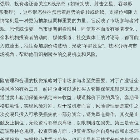
强弱。投资者还会关注K线形态（如锤头线、射击之星、吞噬形
形整理），这些形态往往预示着趋势的逆转或延续。支撑位和阻力
场情绪则是一种更为抽象但同样重要的力量。它反映了市场参与者对
悲观、恐慌或贪婪。当市场普遍看涨时，即使基本面没有显著变化，
资金和机构投资者的动向、媒体报道、社交媒体上的讨论等，都可能
入或流出，往往会加剧价格波动，形成“羊群效应”。技术分析与市
市场视角，帮助他们识别潜在的交易机会和风险。
风险管理和合理的投资策略对于市场参与者至关重要。对于产业链企
价格风险的有效工具。纺织企业可以通过买入套期保值来锁定未来原
以通过卖出套期保值来锁定未来收益，规避棉价下跌的风险。套期保
价格联动性，实现风险对冲。对于投机者而言，风险管理更是重中之
每次交易只投入可承受损失的一部分资金，避免重仓操作。其次是止
格触及止损位，无论盈亏都坚决离场，以限制潜在损失。第三是仓位
动态调整持仓规模。投资策略方面，投资者应结合自身特点和市场环
的长线投资，把握棉花供需大趋势；也可以是基于技术分析的短线交