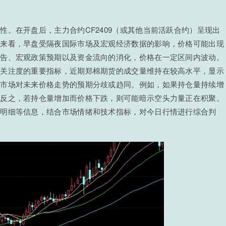
。在开盘后，主力合约CF2409（或其他当前活跃合约）呈现出
体来看，早盘受隔夜国际市场及宏观经济数据的影响，价格可能出现
报告、宏观政策预期以及资金流向的消化，价格在一定区间内波动。
金关注度的重要指标，近期郑棉期货的成交量维持在较高水平，显示
了市场对未来价格走势的预期分歧或趋同。例如，如果持仓量持续增
；反之，若持仓量增加而价格下跌，则可能暗示空头力量正在积聚。
交明细等信息，结合市场情绪和技术指标，对今日行情进行综合判