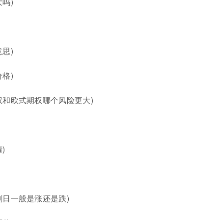
吗)
思)
格)
权和欧式期权哪个风险更大)
)
割日一般是涨还是跌)