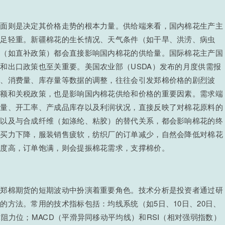
本面则是决定其价格走势的根本力量。供给端来看，国内棉花生产主
举足轻重。新疆棉花的生长情况、天气条件（如干旱、洪涝、病虫
持（如直补政策）都会直接影响国内棉花的供给量。国际棉花主产国
和出口政策也至关重要。美国农业部（USDA）发布的月度供需报
量、消费量、库存量等数据的调整，往往会引发郑棉价格的剧烈波
配额和关税政策，也是影响国内棉花供给和价格的重要因素。需求端
单量、开工率、产成品库存以及利润状况，直接反映了对棉花原料的
、以及与合成纤维（如涤纶、粘胶）的替代关系，都会影响棉花的终
购买力下降，服装销售疲软，纺织厂的订单减少，自然会降低对棉花
气度高，订单饱满，则会提振棉花需求，支撑棉价。
在郑棉期货的短期波动中扮演着重要角色。技术分析是投资者通过研
的方法。常用的技术指标包括：均线系统（如5日、10日、20日、
阻力位；MACD（平滑异同移动平均线）和RSI（相对强弱指数）