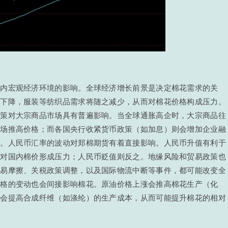
国内宏观经济环境的影响。全球经济增长前景是决定棉花需求的关
力下降，服装等纺织品需求将随之减少，从而对棉花价格构成压力。
政策对大宗商品市场具有普遍影响。当全球通胀高企时，大宗商品往
市场推高价格；而各国央行收紧货币政策（如加息）则会增加企业融
制。人民币汇率的波动对郑棉期货有着直接影响。人民币升值有利于
能对国内棉价形成压力；人民币贬值则反之。地缘风险和贸易政策也
贸易摩擦、关税政策调整，以及国际物流中断等事件，都可能改变全
价格的变动也会间接影响棉花。原油价格上涨会推高棉花生产（化
也会提高合成纤维（如涤纶）的生产成本，从而可能提升棉花的相对