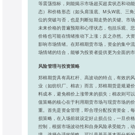
等震荡指标，则能揭示市场超买超卖状态和动能
态）和价格形态（如头肩顶底、M头W底、三角
位的突破与否，也是判断短期走势的关键。市
未来价格的普遍预期和心理状态，包括乐观、
价格也可能在情绪推动下上涨；反之亦然。大
影响市场情绪。在郑棉期货市场，资金的集中流
场情绪的结合，能够为投资者提供更为全面的
风险管理与投资策略
郑棉期货具有高杠杆、高波动的特点，有效的
业（如纺织厂、棉农）而言，郑棉期货是规避
料成本，避免棉价上涨带来的损失；棉农则可
值策略的核心在于利用期货市场与现货市场的
重。首先是资金管理，即合理分配投资资金，
损策略，在入场前就设定好止损点位，一旦价
控制，根据市场波动性和自身风险承受能力，
境，选择合适的策略。可以是基于基本面分析