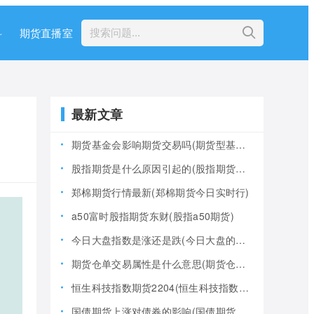
科
期货直播室
最新文章
期货基金会影响期货交易吗(期货型基金风险大吗)
股指期货是什么原因引起的(股指期货产生的原因)
郑棉期货行情最新(郑棉期货今日实时行)
a50富时股指期货东财(股指a50期货)
今日大盘指数是涨还是跌(今日大盘的指数是多少)
期货仓单交易属性是什么意思(期货仓是什么意思)
恒生科技指数期货2204(恒生科技指数期货夜盘)
国债期货上涨对债券的影响(国债期货上涨对债券的影响大吗)