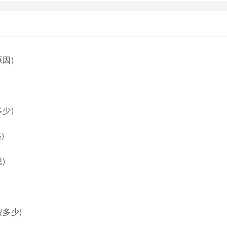
因)
少)
)
)
多少)