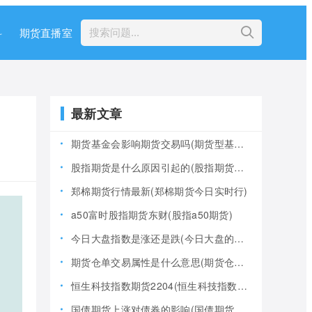
科
期货直播室
最新文章
期货基金会影响期货交易吗(期货型基金风险大吗)
股指期货是什么原因引起的(股指期货产生的原因)
郑棉期货行情最新(郑棉期货今日实时行)
a50富时股指期货东财(股指a50期货)
今日大盘指数是涨还是跌(今日大盘的指数是多少)
期货仓单交易属性是什么意思(期货仓是什么意思)
恒生科技指数期货2204(恒生科技指数期货夜盘)
国债期货上涨对债券的影响(国债期货上涨对债券的影响大吗)