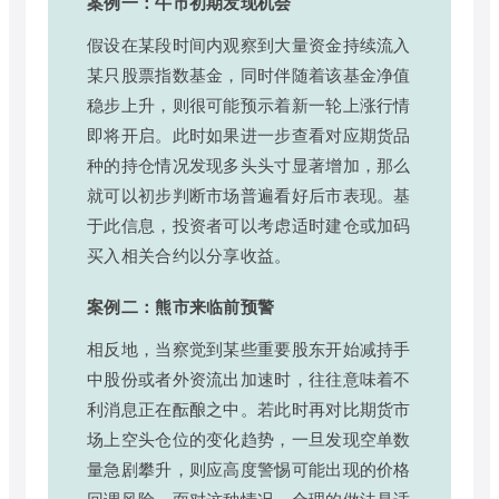
案例一：牛市初期发现机会
假设在某段时间内观察到大量资金持续流入
某只股票指数基金，同时伴随着该基金净值
稳步上升，则很可能预示着新一轮上涨行情
即将开启。此时如果进一步查看对应期货品
种的持仓情况发现多头头寸显著增加，那么
就可以初步判断市场普遍看好后市表现。基
于此信息，投资者可以考虑适时建仓或加码
买入相关合约以分享收益。
案例二：熊市来临前预警
相反地，当察觉到某些重要股东开始减持手
中股份或者外资流出加速时，往往意味着不
利消息正在酝酿之中。若此时再对比期货市
场上空头仓位的变化趋势，一旦发现空单数
量急剧攀升，则应高度警惕可能出现的价格
回调风险。面对这种情况，合理的做法是适