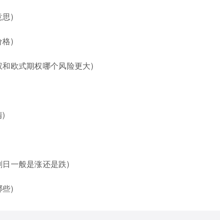
思)
格)
权和欧式期权哪个风险更大)
)
割日一般是涨还是跌)
些)