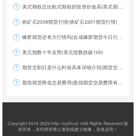
美式期权总比欧式期权的投资价值高(美式期权和欧式期权哪个风险更大)
铁矿石2309期货行情(铁矿石2201期货行情)
橡胶期货还有大行情吗(合成橡胶期货今日行情)
美元指数十年走势(美元指数跌破100)
期货交割日是什么时候具体详细介绍(期货交割日一般是涨还是跌)
股指期货降低交易费用(股指期货交易费用有哪些)
Copyright 2015-2020 http://xycfv.cn ©All Rights Reserved.版
权所有，未经授权禁止复制或建立镜像，违者必究！