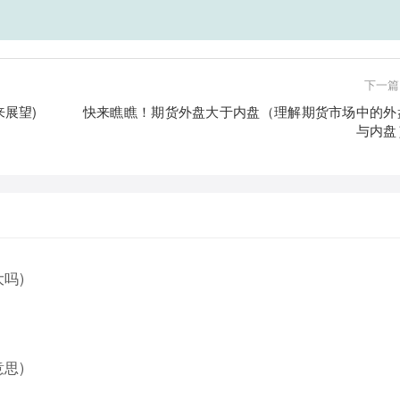
下一篇
展望)
快来瞧瞧！期货外盘大于内盘（理解期货市场中的外
与内盘
吗)
思)