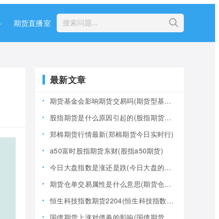
科
期货直播室
最新文章
期货基金会影响期货交易吗(期货型基金风险大吗)
股指期货是什么原因引起的(股指期货产生的原因)
郑棉期货行情最新(郑棉期货今日实时行)
a50富时股指期货东财(股指a50期货)
今日大盘指数是涨还是跌(今日大盘的指数是多少)
期货仓单交易属性是什么意思(期货仓是什么意思)
恒生科技指数期货2204(恒生科技指数期货夜盘)
国债期货上涨对债券的影响(国债期货上涨对债券的影响大吗)