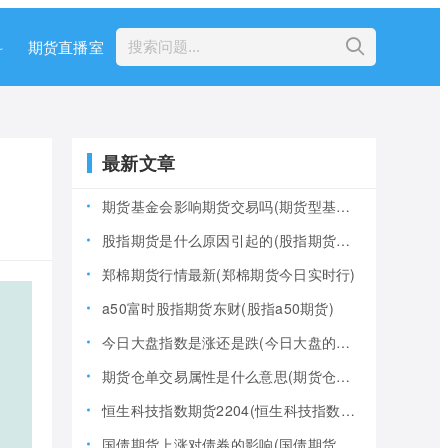
科
期货直播室
最新文章
期货基金会影响期货交易吗(期货型基金风险大吗)
股指期货是什么原因引起的(股指期货产生的原因)
郑棉期货行情最新(郑棉期货今日实时行)
a50富时股指期货东财(股指a50期货)
今日大盘指数是涨还是跌(今日大盘的指数是多少)
期货仓单交易属性是什么意思(期货仓是什么意思)
恒生科技指数期货2204(恒生科技指数期货夜盘)
国债期货上涨对债券的影响(国债期货上涨对债券的影响大吗)