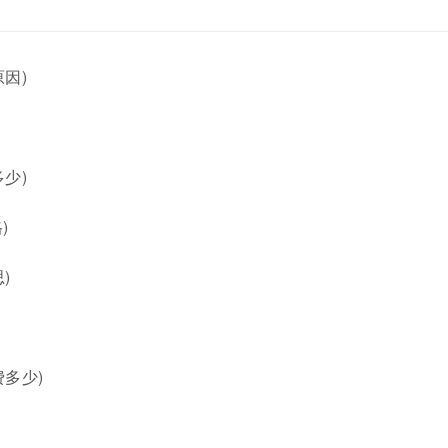
因)
少)
)
)
多少)