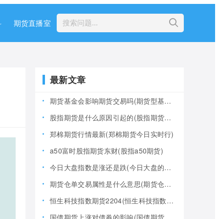
科
期货直播室
最新文章
期货基金会影响期货交易吗(期货型基金风险大吗)
股指期货是什么原因引起的(股指期货产生的原因)
郑棉期货行情最新(郑棉期货今日实时行)
a50富时股指期货东财(股指a50期货)
今日大盘指数是涨还是跌(今日大盘的指数是多少)
期货仓单交易属性是什么意思(期货仓是什么意思)
恒生科技指数期货2204(恒生科技指数期货夜盘)
国债期货上涨对债券的影响(国债期货上涨对债券的影响大吗)