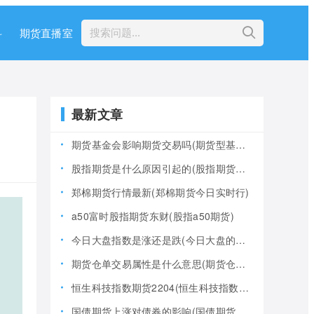
科
期货直播室
最新文章
期货基金会影响期货交易吗(期货型基金风险大吗)
股指期货是什么原因引起的(股指期货产生的原因)
郑棉期货行情最新(郑棉期货今日实时行)
a50富时股指期货东财(股指a50期货)
今日大盘指数是涨还是跌(今日大盘的指数是多少)
期货仓单交易属性是什么意思(期货仓是什么意思)
恒生科技指数期货2204(恒生科技指数期货夜盘)
国债期货上涨对债券的影响(国债期货上涨对债券的影响大吗)