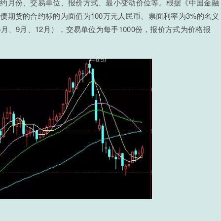
合约月份、交易单位、报价方式、最小变动价位等。根据《中国金融
债期货的合约标的为面值为100万元人民币、票面利率为3%的名义
月、9月、12月），交易单位为每手1000份，报价方式为价格报