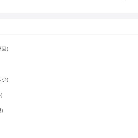
因)
少)
)
)