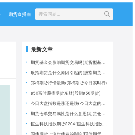
科
期货直播室
最新文章
期货基金会影响期货交易吗(期货型基金风险大吗)
股指期货是什么原因引起的(股指期货产生的原因)
郑棉期货行情最新(郑棉期货今日实时行)
a50富时股指期货东财(股指a50期货)
今日大盘指数是涨还是跌(今日大盘的指数是多少)
期货仓单交易属性是什么意思(期货仓是什么意思)
恒生科技指数期货2204(恒生科技指数期货夜盘)
国债期货上涨对债券的影响(国债期货上涨对债券的影响大吗)