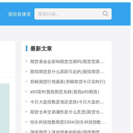
科
期货直播室
最新文章
期货基金会影响期货交易吗(期货型基金风险大吗)
股指期货是什么原因引起的(股指期货产生的原因)
郑棉期货行情最新(郑棉期货今日实时行)
a50富时股指期货东财(股指a50期货)
今日大盘指数是涨还是跌(今日大盘的指数是多少)
期货仓单交易属性是什么意思(期货仓是什么意思)
恒生科技指数期货2204(恒生科技指数期货夜盘)
国债期货上涨对债券的影响(国债期货上涨对债券的影响大吗)