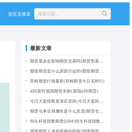
科
期货直播室
最新文章
期货基金会影响期货交易吗(期货型基金风险大吗)
股指期货是什么原因引起的(股指期货产生的原因)
郑棉期货行情最新(郑棉期货今日实时行)
a50富时股指期货东财(股指a50期货)
今日大盘指数是涨还是跌(今日大盘的指数是多少)
期货仓单交易属性是什么意思(期货仓是什么意思)
恒生科技指数期货2204(恒生科技指数期货夜盘)
国债期货上涨对债券的影响(国债期货上涨对债券的影响大吗)