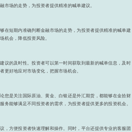
金融市场的走势，为投资者提供精准的喊单建议。
能够在短期内准确判断金融市场的走势，为投资者提供精准的喊单建
市场机会，降低投资风险。
单建议的及时性。投资者可以第一时间获取到最新的喊单信息，及时
资者更好地应对市场变化，把握市场机会。
无论您是关注国际原油、黄金、白银还是外汇期货，都能够在金拾财
的服务能够满足不同投资者的需求，为投资者提供更多的投资机会。
建议，方便投资者快速理解和操作。同时，平台还提供专业的客服团