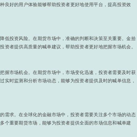
这种良好的用户体验能够帮助投资者更好地使用平台，提高投资效
者降低投资风险。在期货市场中，准确的判断和决策至关重要。金拾
为投资者提供高质量的喊单建议，帮助投资者更好地把握市场机会。
者把握市场机会。在期货市场中，市场变化迅速，投资者需要及时获
通过实时监测和分析市场动态，能够为投资者提供及时的喊单信息，
者的需求。在全球化的金融市场中，投资者需要关注多个市场的动态
球多个重要期货市场，能够为投资者提供全面的市场信息和喊单建