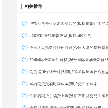
相关推荐
股指期货是什么原因引起的(股指期货产生的原
a50富时股指期货东财(股指a50期货)
今日大盘指数是涨还是跌(今日大盘的指数是多
726国际最新原油价格(26号国际原油最新价格
期货追加保证金计算(期货追加保证金什么意思
国内期货交易时间成本(期货交易的成本)
铁矿石期货手续费上调(铁矿石期货交易手续费
金石期货股权结构(金石期货股权结构分析)