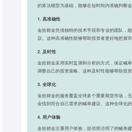
的算法模型为基础，能够在短时间内准确判断
1. 高准确性
金拾财金凭借独特的技术手段和专业的团队，
议。这种高准确性能够帮助投资者更好地把握
2. 及时性
金拾财金采用实时监测和分析的方式，保证喊
调整自己的投资策略。这种及时性能够帮助投
3. 全球化
金拾财金的服务覆盖全球多个重要期货市场，
金找到符合自己需求的喊单建议。这种全球化
4. 用户体验
金拾财金注重用户体验，提供简洁明了的喊单