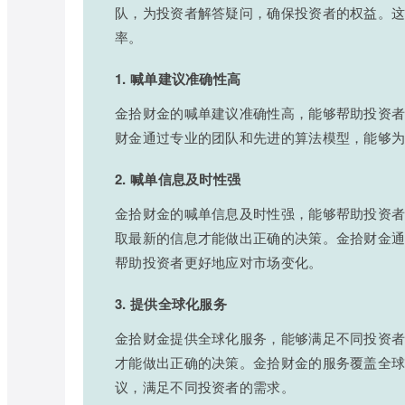
队，为投资者解答疑问，确保投资者的权益。
率。
1. 喊单建议准确性高
金拾财金的喊单建议准确性高，能够帮助投资
财金通过专业的团队和先进的算法模型，能够
2. 喊单信息及时性强
金拾财金的喊单信息及时性强，能够帮助投资
取最新的信息才能做出正确的决策。金拾财金
帮助投资者更好地应对市场变化。
3. 提供全球化服务
金拾财金提供全球化服务，能够满足不同投资
才能做出正确的决策。金拾财金的服务覆盖全
议，满足不同投资者的需求。