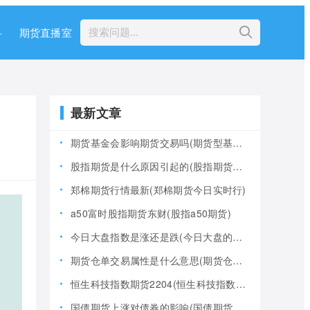
科
期货直播室
最新文章
期货基金会影响期货交易吗(期货型基金风险大吗)
股指期货是什么原因引起的(股指期货产生的原因)
郑棉期货行情最新(郑棉期货今日实时行)
a50富时股指期货东财(股指a50期货)
今日大盘指数是涨还是跌(今日大盘的指数是多少)
期货仓单交易属性是什么意思(期货仓是什么意思)
恒生科技指数期货2204(恒生科技指数期货夜盘)
国债期货上涨对债券的影响(国债期货上涨对债券的影响大吗)