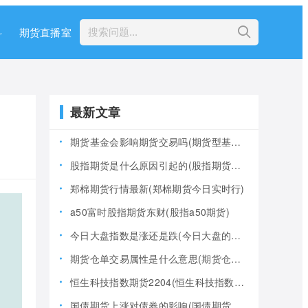
科
期货直播室
最新文章
期货基金会影响期货交易吗(期货型基金风险大吗)
股指期货是什么原因引起的(股指期货产生的原因)
郑棉期货行情最新(郑棉期货今日实时行)
a50富时股指期货东财(股指a50期货)
今日大盘指数是涨还是跌(今日大盘的指数是多少)
期货仓单交易属性是什么意思(期货仓是什么意思)
恒生科技指数期货2204(恒生科技指数期货夜盘)
国债期货上涨对债券的影响(国债期货上涨对债券的影响大吗)