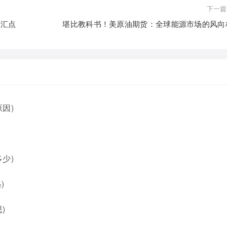
下一篇
交汇点
堪比教科书！美原油期货：全球能源市场的风向
因)
少)
)
)