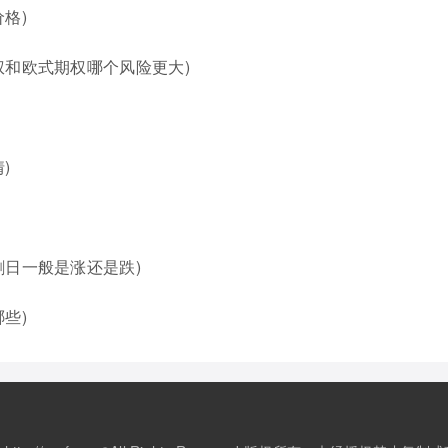
格)
权和欧式期权哪个风险更大)
)
割日一般是涨还是跌)
些)