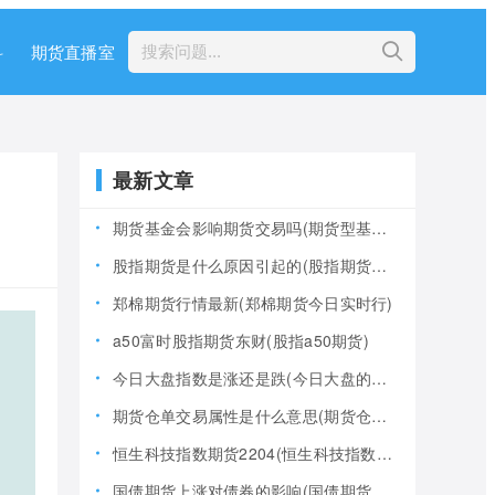
科
期货直播室
最新文章
期货基金会影响期货交易吗(期货型基金风险大吗)
股指期货是什么原因引起的(股指期货产生的原因)
郑棉期货行情最新(郑棉期货今日实时行)
a50富时股指期货东财(股指a50期货)
今日大盘指数是涨还是跌(今日大盘的指数是多少)
期货仓单交易属性是什么意思(期货仓是什么意思)
恒生科技指数期货2204(恒生科技指数期货夜盘)
国债期货上涨对债券的影响(国债期货上涨对债券的影响大吗)