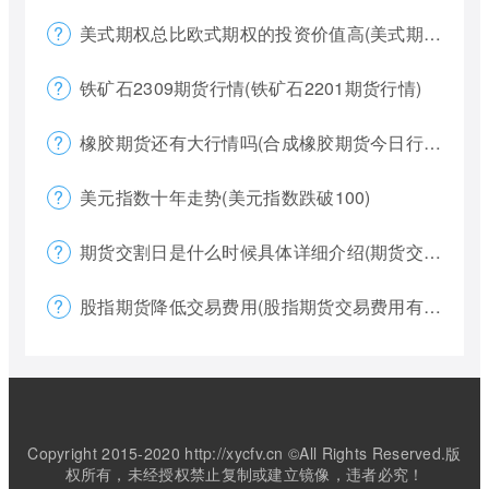
美式期权总比欧式期权的投资价值高(美式期权和欧式期权哪个风险更大)
铁矿石2309期货行情(铁矿石2201期货行情)
橡胶期货还有大行情吗(合成橡胶期货今日行情)
美元指数十年走势(美元指数跌破100)
期货交割日是什么时候具体详细介绍(期货交割日一般是涨还是跌)
股指期货降低交易费用(股指期货交易费用有哪些)
Copyright 2015-2020 http://xycfv.cn ©All Rights Reserved.版
权所有，未经授权禁止复制或建立镜像，违者必究！