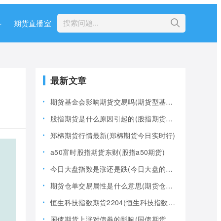
科
期货直播室
最新文章
期货基金会影响期货交易吗(期货型基金风险大吗)
股指期货是什么原因引起的(股指期货产生的原因)
郑棉期货行情最新(郑棉期货今日实时行)
a50富时股指期货东财(股指a50期货)
今日大盘指数是涨还是跌(今日大盘的指数是多少)
期货仓单交易属性是什么意思(期货仓是什么意思)
恒生科技指数期货2204(恒生科技指数期货夜盘)
国债期货上涨对债券的影响(国债期货上涨对债券的影响大吗)