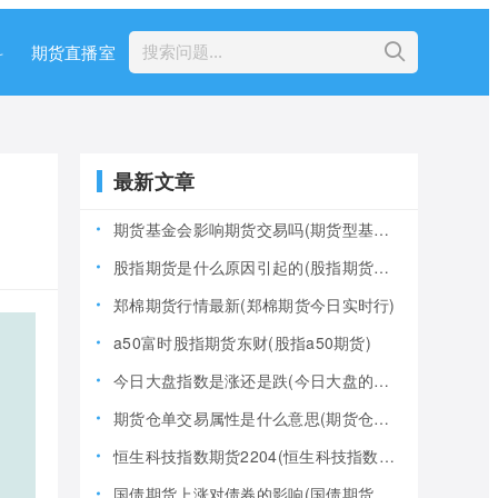
科
期货直播室
最新文章
期货基金会影响期货交易吗(期货型基金风险大吗)
股指期货是什么原因引起的(股指期货产生的原因)
郑棉期货行情最新(郑棉期货今日实时行)
a50富时股指期货东财(股指a50期货)
今日大盘指数是涨还是跌(今日大盘的指数是多少)
期货仓单交易属性是什么意思(期货仓是什么意思)
恒生科技指数期货2204(恒生科技指数期货夜盘)
国债期货上涨对债券的影响(国债期货上涨对债券的影响大吗)