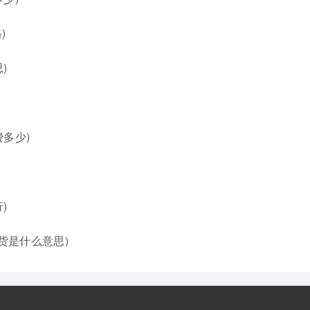
)
)
多少)
)
货是什么意思)