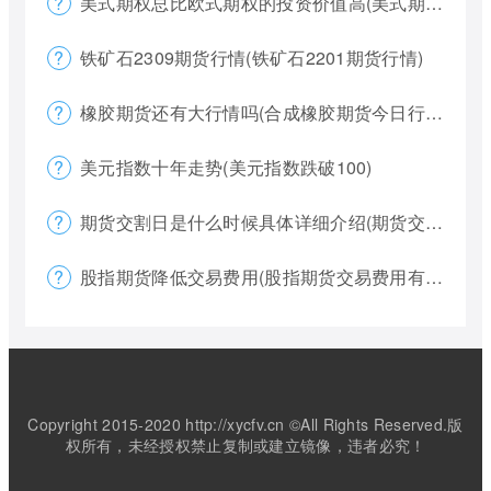
美式期权总比欧式期权的投资价值高(美式期权和欧式期权哪个风险更大)
铁矿石2309期货行情(铁矿石2201期货行情)
橡胶期货还有大行情吗(合成橡胶期货今日行情)
美元指数十年走势(美元指数跌破100)
期货交割日是什么时候具体详细介绍(期货交割日一般是涨还是跌)
股指期货降低交易费用(股指期货交易费用有哪些)
Copyright 2015-2020 http://xycfv.cn ©All Rights Reserved.版
权所有，未经授权禁止复制或建立镜像，违者必究！