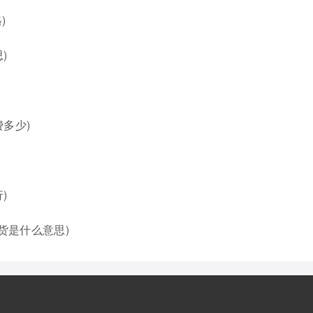
)
)
多少)
)
货是什么意思)