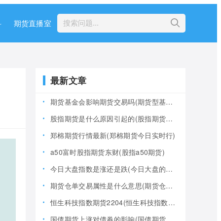
科
期货直播室
最新文章
期货基金会影响期货交易吗(期货型基金风险大吗)
股指期货是什么原因引起的(股指期货产生的原因)
郑棉期货行情最新(郑棉期货今日实时行)
a50富时股指期货东财(股指a50期货)
今日大盘指数是涨还是跌(今日大盘的指数是多少)
期货仓单交易属性是什么意思(期货仓是什么意思)
恒生科技指数期货2204(恒生科技指数期货夜盘)
国债期货上涨对债券的影响(国债期货上涨对债券的影响大吗)